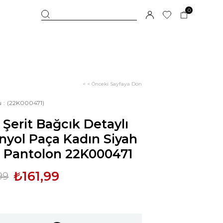
0
< < Önceki Sayfaya Dön
u
(22K000471)
Şerit Bağcık Detaylı
nyol Paça Kadın Siyah
t Pantolon 22K000471
₺161,99
99