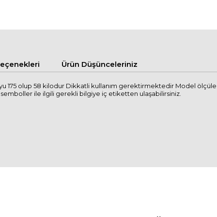
çenekleri
Ürün Düşünceleriniz
u 175 olup 58 kilodur Dikkatli kullanım gerektirmektedir Model ölçül
mboller ile ilgili gerekli bilgiye iç etiketten ulaşabilirsiniz.