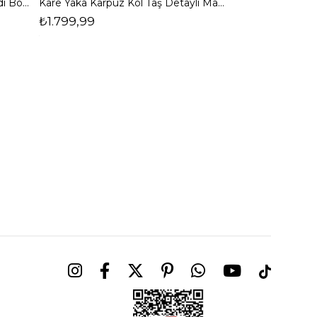
Halter Yaka Önden Yırtmaçlı Midi Boy Kahverengi Hasre Kadın Elbise 26Y502
Kare Yaka Karpuz Kol Taş Detaylı Maxi Yağ Yeşili Civo Kadın Elbise 206Y501
₺1.799,99
₺1.799,99