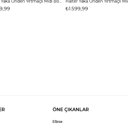
Halter Yaka Önden Yırtmaçlı Midi Boy Lacivert Hasre Kadın Elbise 26Y502
9,99
₺1.599,99
ER
ÖNE ÇIKANLAR
Elbise