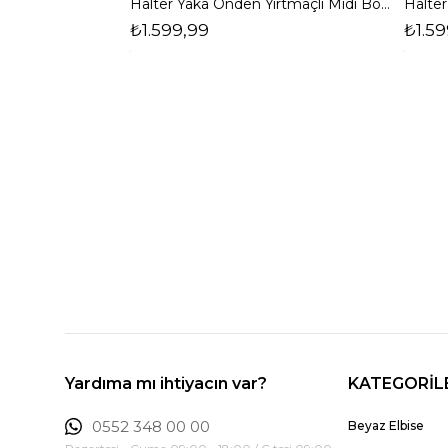
Halter Yaka Önden Yırtmaçlı Midi Boy Bordo Hasre Kadın Elbise 26Y502
₺1.599,99
₺1.59
Yardıma mı ihtiyacın var?
KATEGORİL
0552 348 00 00
Beyaz Elbise