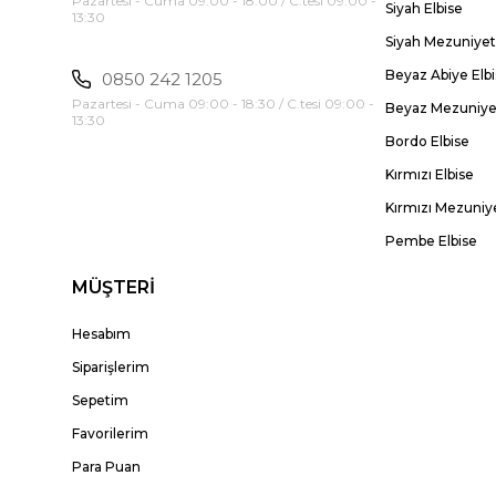
Pazartesi - Cuma 09:00 - 18:00 / C.tesi 09:00 -
Siyah Elbise
13:30
Siyah Mezuniyet 
Beyaz Abiye Elb
0850 242 1205
Pazartesi - Cuma 09:00 - 18:30 / C.tesi 09:00 -
Beyaz Mezuniyet
13:30
Bordo Elbise
Kırmızı Elbise
Kırmızı Mezuniye
Pembe Elbise
MÜŞTERİ
Hesabım
Siparişlerim
Sepetim
Favorilerim
Para Puan