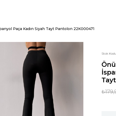
İspanyol Paça Kadın Siyah Tayt Pantolon 22K000471
Stok Kod
Önü 
İspa
Tay
₺179,