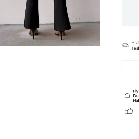
Hızl
Tes
Fiy
Dü
Ha