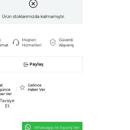
Ürün stoklarımızda kalmamıştır.
ı
Müşteri
Güvenli
limat
Hizmetleri
Alışveriş
Paylaş
at
Gelince
şünce
Haber Ver
ber Ver
Tavsiye
Et
Whatsapp ile Sipariş Ver