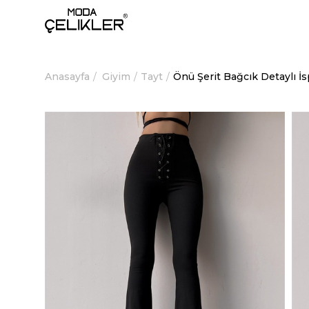
Anasayfa
Giyim
Tayt
Önü Şerit Bağcık Detaylı 