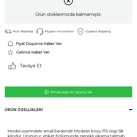
Ürün stoklarımızda kalmamıştır.
Hızlı Teslimat
Müşteri Hizmetleri
Güvenli Alışveriş
Fiyat Düşünce Haber Ver
Gelince Haber Ver
Tavsiye Et
Whatsapp ile Sipariş Ver
ÜRÜN ÖZELLIKLERI
Model üzerindeki small bedendir.Modelin boyu 175 olup 58
kilodur. Ürünün iç etiket bölümünde gerekli yıkama talimatı