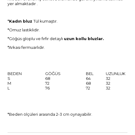
yer almaktadır .
*
Kadın bluz
Tül kumaştır.
*Omuz lastiklidir.
*Göğüs gloplu ve fırfır detaylı
uzun kollu bluzlar.
*Arkası fermuarlıdır.
BEDEN
GÖĞÜS
BEL
UZUNLUK
S
68
64
32
M
72
68
32
L
76
72
32
*Beden ölçüleri arasında 2-3 cm oynayabilir.