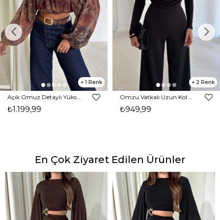
1
2
Açık Omuz Detaylı Yüksek Yaka Lendan Kahve Kadın bluz 26K026
Omzu Vatkalı Uzun Kol Degaje Yaka Dinre Kadın Siyah Bluz 26K101
₺1.199,99
₺949,99
En Çok Ziyaret Edilen Ürünler