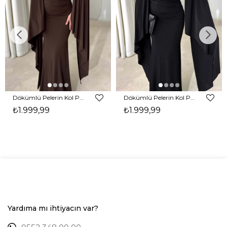
Dökümlü Pelerin Kol Pencere Detaylı Maxi Kahverengi Arlev Kadın Elbise 26Y511
Dökümlü Pelerin Kol Pencere Detaylı Maxi Siyah Arlev Kadın Elbise 26Y511
₺1.999,99
₺1.999,99
Yardıma mı ihtiyacın var?