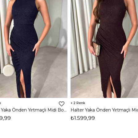
2
Halter Yaka Önden Yırtmaçlı Midi Boy Lacivert Hasre Kadın Elbise 26Y502
9,99
₺1.599,99