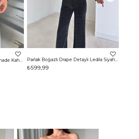
4
Parlak Boğazlı Drape Detaylı Ledila Siyah Kadın Bluz 26K150
Boğazlı Yanı Drape Detaylı Belmade Kahve Kadın Bluz 26K113
₺599,99
₺399,