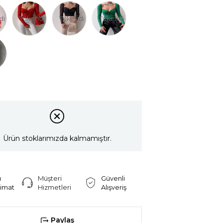
di
Tükendi
Tükendi
Tükendi
di
Ürün stoklarımızda kalmamıştır.
ı
Müşteri
Güvenli
limat
Hizmetleri
Alışveriş
Paylaş