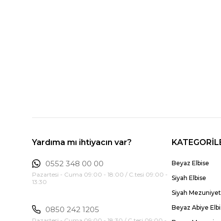
Yardıma mı ihtiyacın var?
KATEGORİL
0552 348 00 00
Beyaz Elbise
Pazartesi - Cuma 09:00 - 18:00 / C.tesi 09:00 -
Siyah Elbise
13:30
Siyah Mezuniyet 
Beyaz Abiye Elb
0850 242 1205
Pazartesi - Cuma 09:00 - 18:30 / C.tesi 09:00 -