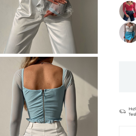
Tüken
Tüken
Hızl
Tes