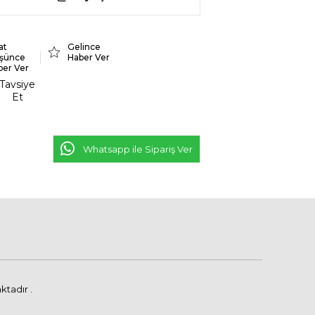
at
Gelince
şünce
Haber Ver
ber Ver
Tavsiye
Et
Whatsapp ile Sipariş Ver
ktadır .