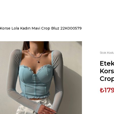
y Korse Lola Kadın Mavi Crop Bluz 22K000579
Stok Kod
Etek
Kors
Cro
₺179