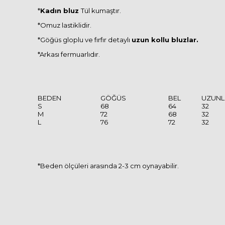
*
Kadın bluz
Tül kumaştır.
*Omuz lastiklidir.
*Göğüs gloplu ve fırfır detaylı
uzun kollu bluzlar.
*Arkası fermuarlıdır.
BEDEN
GÖĞÜS
BEL
UZUNL
S
68
64
32
M
72
68
32
L
76
72
32
*Beden ölçüleri arasında 2-3 cm oynayabilir.