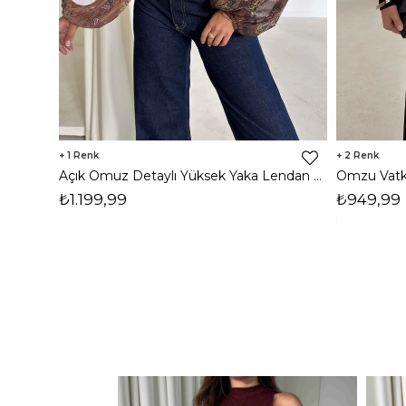
1
2
Açık Omuz Detaylı Yüksek Yaka Lendan Kahve Kadın bluz 26K026
₺1.199,99
₺949,99