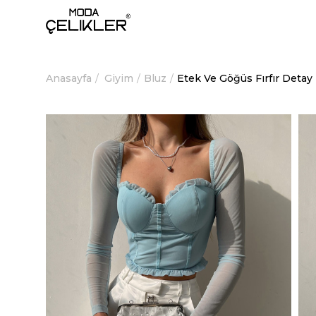
Anasayfa
Giyim
Bluz
Etek Ve Göğüs Fırfır Deta