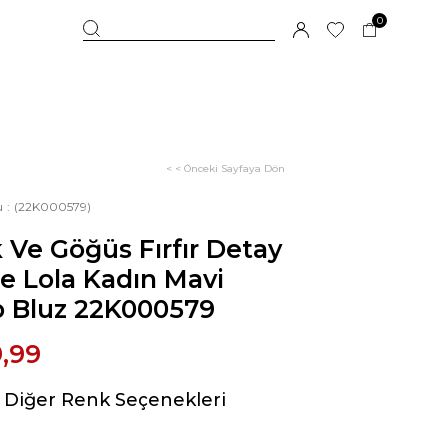
0
< < Önceki Sayfaya Dön
u
(22K000579)
 Ve Göğüs Fırfır Detay
e Lola Kadın Mavi
p Bluz 22K000579
,99
Diğer Renk Seçenekleri