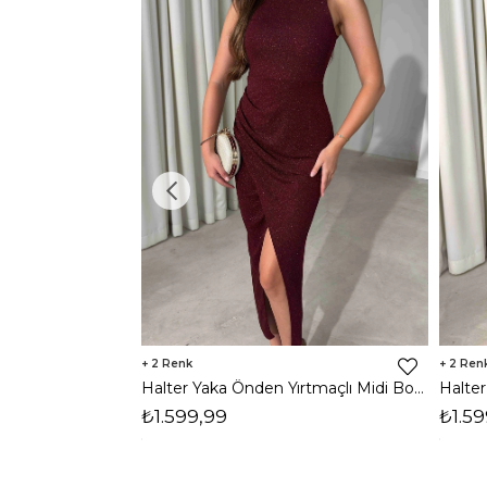
2
2
Halter Yaka Önden Yırtmaçlı Midi Boy Bordo Hasre Kadın Elbise 26Y502
₺1.599,99
₺1.59