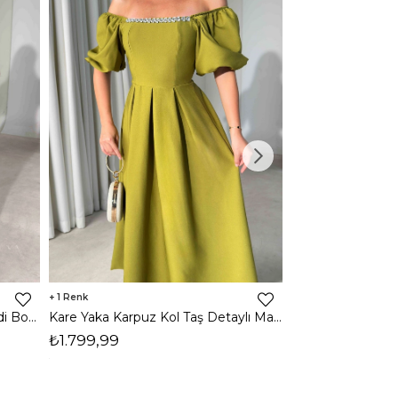
1
1
Halter Yaka Önden Yırtmaçlı Midi Boy Kahverengi Hasre Kadın Elbise 26Y502
Kare Yaka Karpuz Kol Taş Detaylı Maxi Yağ Yeşili Civo Kadın Elbise 206Y501
₺1.799,99
₺1.799,99