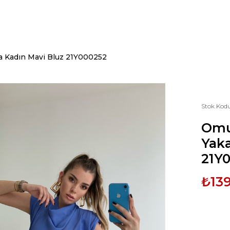
a Kadın Mavi Bluz 21Y000252
Stok Kod
Omu
Yaka
21Y
₺139