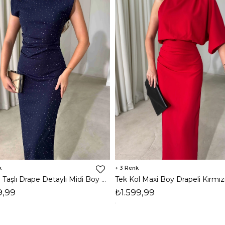
3
Vatkalı Taşlı Drape Detaylı Midi Boy Lacivert Jesep Kadın Elbise 26Y282
9,99
₺1.599,99