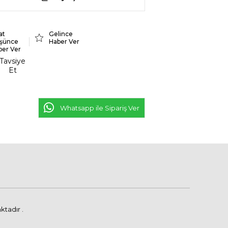
at
Gelince
şünce
Haber Ver
ber Ver
Tavsiye
Et
Whatsapp ile Sipariş Ver
ktadır .