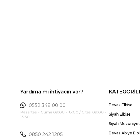
Yardıma mı ihtiyacın var?
KATEGORİL
0552 348 00 00
Beyaz Elbise
Pazartesi - Cuma 09:00 - 18:00 / C.tesi 09:00 -
Siyah Elbise
13:30
Siyah Mezuniyet 
Beyaz Abiye Elb
0850 242 1205