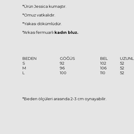
*Ürün Jessica kumaştır.
*Omuz vatkalıdır.
*Yakası dökümlüdür.
*Arkası fermuarlı
kadın bluz.
BEDEN
GÖĞÜS
BEL
UZUNL
S
92
102
52
M
96
106
52
L
100
110
52
*Beden ölçüleri arasında 2-3 cm oynayabilir.