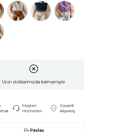
di
Tükendi
Tükendi
Tükendi
di
Ürün stoklarımızda kalmamıştır.
ı
Müşteri
Güvenli
limat
Hizmetleri
Alışveriş
Paylaş