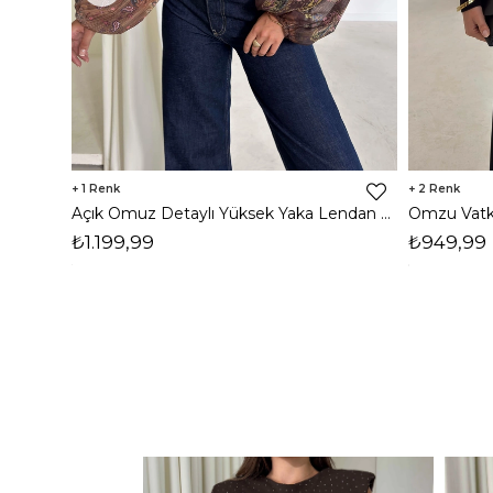
1
2
Açık Omuz Detaylı Yüksek Yaka Lendan Kahve Kadın bluz 26K026
₺1.199,99
₺949,99