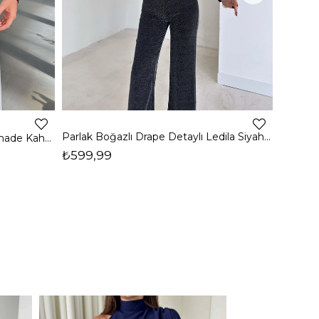
4
Parlak Boğazlı Drape Detaylı Ledila Siyah Kadın Bluz 26K150
Boğazlı Yanı Drape Detaylı Belmade Kahve Kadın Bluz 26K113
₺599,99
₺399,