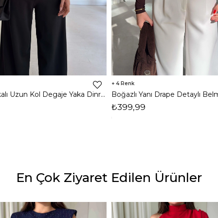
4
Omzu Vatkalı Uzun Kol Degaje Yaka Dinre Kadın Siyah Bluz 26K101
₺399,99
En Çok Ziyaret Edilen Ürünler