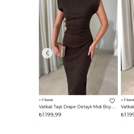
7
7
Vatkalı Taşlı Drape Detaylı Midi Boy Kahverengi Jesep Kadın Elbise 26Y282
₺1.199,99
₺1.19