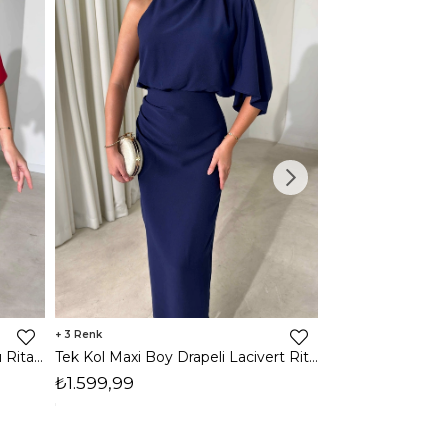
3
2
Tek Kol Maxi Boy Drapeli Kırmızı Rita Kadın Elbise 26Y473
Tek Kol Maxi Boy Drapeli Lacivert Rita Kadın Elbise 26Y473
₺1.599,99
₺1.599,99