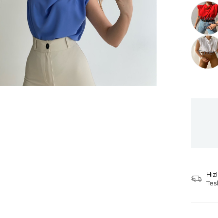
Tüken
Tüken
Hızl
Tes