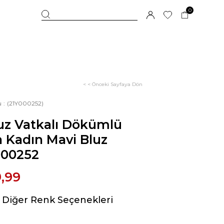
0
< < Önceki Sayfaya Dön
u
(21Y000252)
z Vatkalı Dökümlü
 Kadın Mavi Bluz
000252
,99
Diğer Renk Seçenekleri