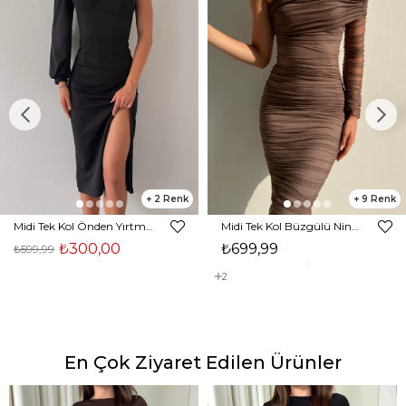
2
9
Midi Tek Kol Önden Yırtmaçlı Akira Kadın Siyah Elbise 22K000228
Midi Tek Kol Büzgülü Ninfe Kadın Vizon Tül Elbise 22K000524
₺300,00
₺699,99
₺599,99
2
En Çok Ziyaret Edilen Ürünler