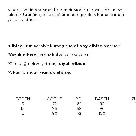
Model üzerindeki small bedendir.Modelin boyu 175 olup 58
kilodur. Ürünün iç etiket bölümünde gerekli yıkama talimatı
yer almaktadır .
*
Elbise
ürün Aerobin kumaştır.
Midi boy elbise
astarlıdır.
*
Yazlık elbise
karpuz kol ve kalp yakadır.
*Önü düğmeli ve yırtmaçlı
siyah elbise.
*Arkası fermuarlı
günlük elbise.
BEDEN
GÖĞÜS
BEL
BASEN
UZ
S
72
64
92
M
76
68
96
L
80
72
100