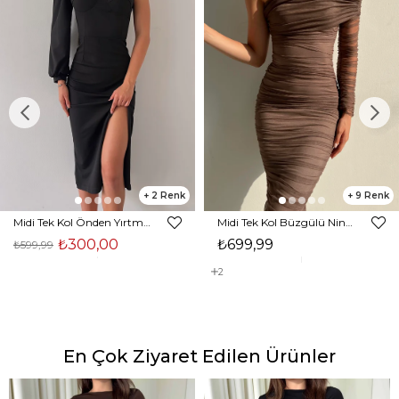
2
9
Midi Tek Kol Önden Yırtmaçlı Akira Kadın Siyah Elbise 22K000228
Midi Tek Kol Büzgülü Ninfe Kadın Vizon Tül Elbise 22K000524
₺300,00
₺699,99
₺599,99
2
En Çok Ziyaret Edilen Ürünler