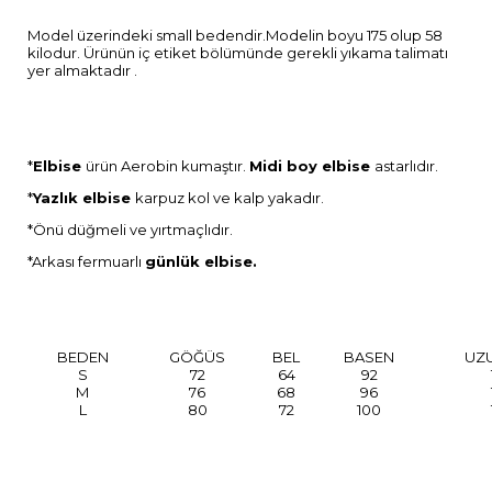
Model üzerindeki small bedendir.Modelin boyu 175 olup 58
kilodur. Ürünün iç etiket bölümünde gerekli yıkama talimatı
yer almaktadır .
*
Elbise
ürün Aerobin kumaştır.
Midi boy elbise
astarlıdır.
*
Yazlık elbise
karpuz kol ve kalp yakadır.
*Önü düğmeli ve yırtmaçlıdır.
*Arkası fermuarlı
günlük elbise.
BEDEN
GÖĞÜS
BEL
BASEN
UZ
S
72
64
92
M
76
68
96
L
80
72
100