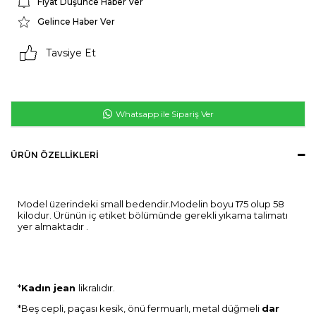
Fiyat Düşünce Haber Ver
Gelince Haber Ver
Tavsiye Et
Whatsapp ile Sipariş Ver
ÜRÜN ÖZELLIKLERI
Model üzerindeki small bedendir.Modelin boyu 175 olup 58
kilodur. Ürünün iç etiket bölümünde gerekli yıkama talimatı
yer almaktadır .
*
Kadın jean
likralıdır.
*Beş cepli, paçası kesik, önü fermuarlı, metal düğmeli
dar