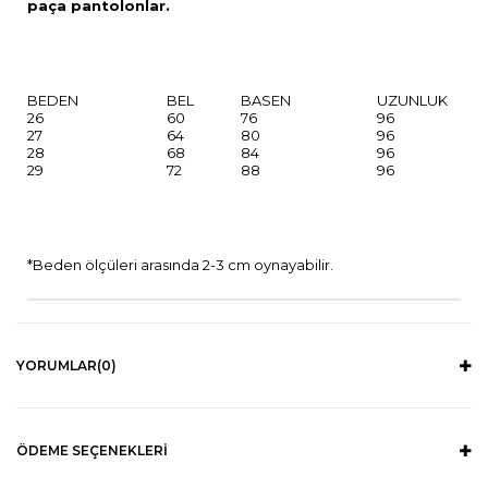
paça pantolonlar.
BEDEN
BEL
BASEN
UZUNLUK
26
60
76
96
27
64
80
96
28
68
84
96
29
72
88
96
*Beden ölçüleri arasında 2-3 cm oynayabilir.
YORUMLAR
(0)
ÖDEME SEÇENEKLERI