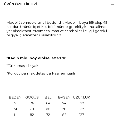
ÜRÜN ÖZELLIKLERI
Model üzerindeki small bedendir. Modelin boyu 169 olup 49
kilodur. Ürünün iç etiket bölümünde gerekli yıkama talimatı
yer almaktadır. Yıkama talimatı ve semboller ile ilgili gerekli
bilgiye iç etiketten ulaşabilirsiniz.
*
Kadın midi boy elbise,
astarlıdır.
*Tül kumaş, dik yaka.
*Kol ucu parmak detaylı, arkası fermuarlı.
BEDEN
GÖĞÜS
BEL
BASEN
UZUNLUK
S
74
64
74
127
M
78
68
78
127
L
82
72
82
127