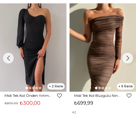
2
9
Midi Tek Kol Önden Yırtmaçlı Akira Kadın Siyah Elbise 22K000228
Midi Tek Kol Büzgülü Ninfe Kadın Vizon Tül Elbise 22K000524
₺300,00
₺699,99
₺599,99
2