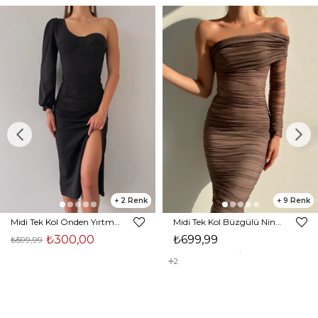
2
9
Midi Tek Kol Önden Yırtmaçlı Akira Kadın Siyah Elbise 22K000228
Midi Tek Kol Büzgülü Ninfe Kadın Vizon Tül Elbise 22K000524
₺300,00
₺699,99
₺599,99
2