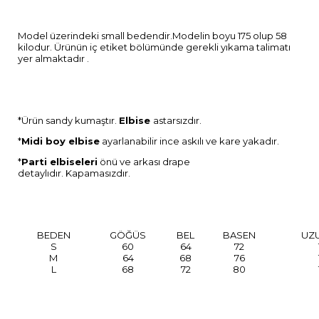
Model üzerindeki small bedendir.Modelin boyu 175 olup 58
kilodur. Ürünün iç etiket bölümünde gerekli yıkama talimatı
yer almaktadır .
*Ürün sandy kumaştır.
Elbise
astarsızdır.
*
Midi boy elbise
ayarlanabilir ince askılı ve kare yakadır.
*
Parti elbiseleri
önü ve arkası drape
detaylıdır. Kapamasızdır.
BEDEN
GÖĞÜS
BEL
BASEN
UZ
S
60
64
72
M
64
68
76
L
68
72
80