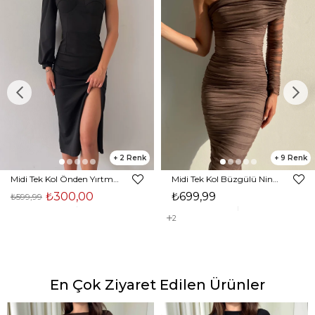
2
9
Midi Tek Kol Önden Yırtmaçlı Akira Kadın Siyah Elbise 22K000228
Midi Tek Kol Büzgülü Ninfe Kadın Vizon Tül Elbise 22K000524
₺300,00
₺699,99
₺599,99
2
En Çok Ziyaret Edilen Ürünler