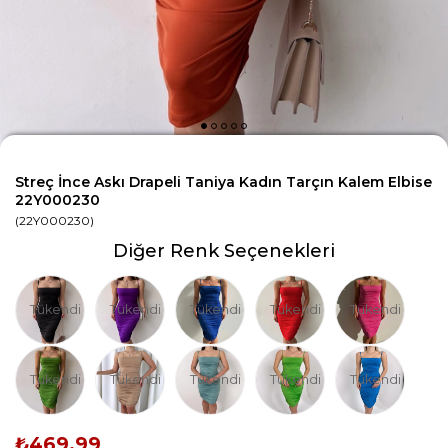
Streç İnce Askı Drapeli Taniya Kadın Tarçın Kalem Elbise
22Y000230
(22Y000230)
Diğer Renk Seçenekleri
Tükendi
Tükendi
Tükendi
Tükendi
Tükendi
Tükendi
Tükendi
Tükendi
Tükendi
Tükendi
₺469,99