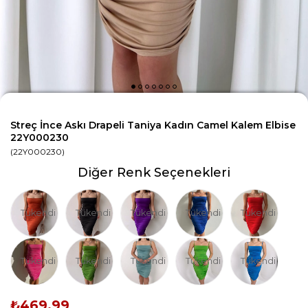
Streç İnce Askı Drapeli Taniya Kadın Camel Kalem Elbise
22Y000230
(22Y000230)
Diğer Renk Seçenekleri
Tükendi
Tükendi
Tükendi
Tükendi
Tükendi
Tükendi
Tükendi
Tükendi
Tükendi
Tükendi
₺469,99