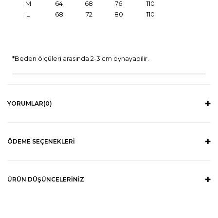
M
64
68
76
110
L
68
72
80
110
*Beden ölçüleri arasında 2-3 cm oynayabilir.
YORUMLAR
(0)
ÖDEME SEÇENEKLERI
ÜRÜN DÜŞÜNCELERINIZ