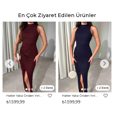
En Çok Ziyaret Edilen Ürünler
2
2
Halter Yaka Önden Yırtmaçlı Midi Boy Bordo Hasre Kadın Elbise 26Y502
Halter Yaka Önden Yırtmaçlı Midi Boy Lacivert Hasre Kadın Elbise 26Y502
₺1.599,99
₺1.599,99