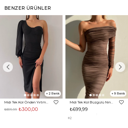
BENZER ÜRÜNLER
2
9
Midi Tek Kol Önden Yırtmaçlı Akira Kadın Siyah Elbise 22K000228
Midi Tek Kol Büzgülü Ninfe Kadın Vizon Tül Elbise 22K000524
₺300,00
₺699,99
₺599,99
2