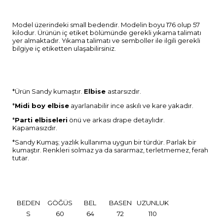
Model üzerindeki small bedendir. Modelin boyu 176 olup 57
kilodur. Ürünün iç etiket bölümünde gerekli yıkama talimatı
yer almaktadır. Yıkama talimatı ve semboller ile ilgili gerekli
bilgiye iç etiketten ulaşabilirsiniz.
*Ürün Sandy kumaştır.
Elbise
astarsızdır.
*
Midi boy elbise
ayarlanabilir ince askılı ve kare yakadır.
*
Parti elbiseleri
önü ve arkası drape detaylıdır.
Kapamasızdır.
*Sandy Kumaş; yazlık kullanıma uygun bir türdür. Parlak bir
kumaştır. Renkleri solmaz ya da sararmaz, terletmemez, ferah
tutar.
BEDEN
GÖĞÜS
BEL
BASEN
UZUNLUK
S
60
64
72
110