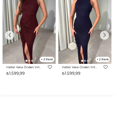
2
2
Halter Yaka Önden Yırtmaçlı Midi Boy Bordo Hasre Kadın Elbise 26Y502
Halter Yaka Önden Yırtmaçlı Midi Boy Lacivert Hasre Kadın Elbise 26Y502
₺1.599,99
₺1.599,99