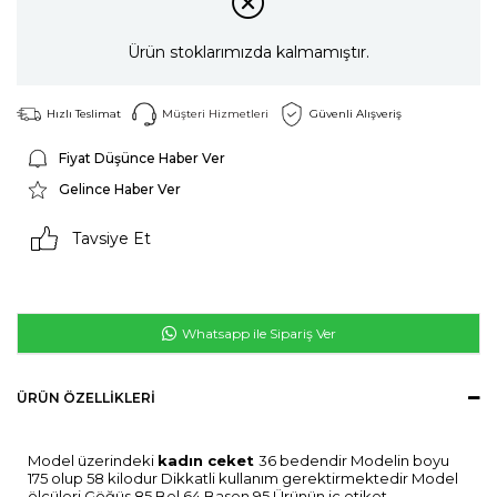
Ürün stoklarımızda kalmamıştır.
Hızlı Teslimat
Müşteri Hizmetleri
Güvenli Alışveriş
Fiyat Düşünce Haber Ver
Gelince Haber Ver
Tavsiye Et
Whatsapp ile Sipariş Ver
ÜRÜN ÖZELLIKLERI
Model üzerindeki
kadın ceket
36 bedendir Modelin boyu
175 olup 58 kilodur Dikkatli kullanım gerektirmektedir Model
ölçüleri Göğüs 85 Bel 64 Basen 95 Ürünün iç etiket