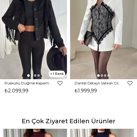
1
Püsküllü Düğme Kapamalı Nerlan Siyah Kadın Ceket 26K336
Dantel Detaylı Vatkalı Cilron Ekru Kadın Ceket 26Y010
₺2.099,99
₺1.999,99
En Çok Ziyaret Edilen Ürünler