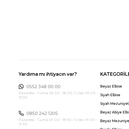
Yardıma mı ihtiyacın var?
KATEGORİL
0552 348 00 00
Beyaz Elbise
Pazartesi - Cuma 09:00 - 18:00 / C.tesi 09:00 -
Siyah Elbise
13:30
Siyah Mezuniyet 
Beyaz Abiye Elb
0850 242 1205
Pazartesi - Cuma 09:00 - 18:30 / C.tesi 09:00 -
Beyaz Mezuniyet
13:30