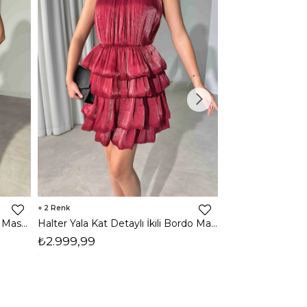
2
2
Halter Yala Kat Detaylı İkili Mavi Maso Kadın Takım 26Y505
Halter Yala Kat Detaylı İkili Bordo Maso Kadın Takım 26Y505
₺2.999,99
₺2.999,99