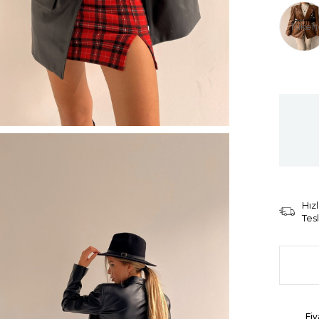
Tüken
Hızl
Tes
Fiy