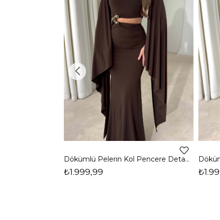
Dökümlü Pelerin Kol Pencere Detaylı Maxi Kahverengi Arlev Kadın Elbise 26Y511
₺1.999,99
₺1.99