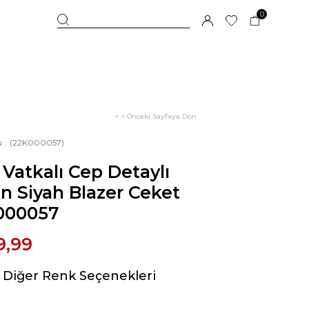
0
< < Önceki Sayfaya Dön
u
(22K000057)
 Vatkalı Cep Detaylı
n Siyah Blazer Ceket
000057
9,99
Diğer Renk Seçenekleri