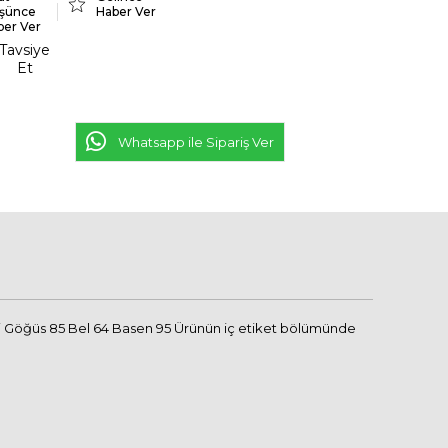
şünce
Haber Ver
ber Ver
Tavsiye
Et
Whatsapp ile Sipariş Ver
ri Göğüs 85 Bel 64 Basen 95 Ürünün iç etiket bölümünde