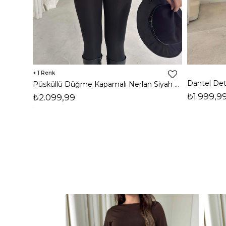
1
Püsküllü Düğme Kapamalı Nerlan Siyah Kadın Ceket 26K336
₺1.999,9
₺2.099,99