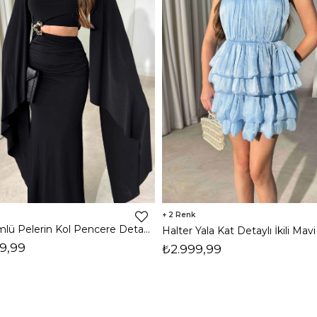
2
Dökümlü Pelerin Kol Pencere Detaylı Maxi Siyah Arlev Kadın Elbise 26Y511
9,99
₺2.999,99