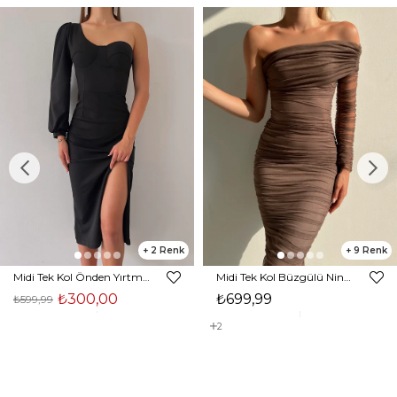
2
9
Midi Tek Kol Önden Yırtmaçlı Akira Kadın Siyah Elbise 22K000228
Midi Tek Kol Büzgülü Ninfe Kadın Vizon Tül Elbise 22K000524
₺300,00
₺699,99
₺599,99
2