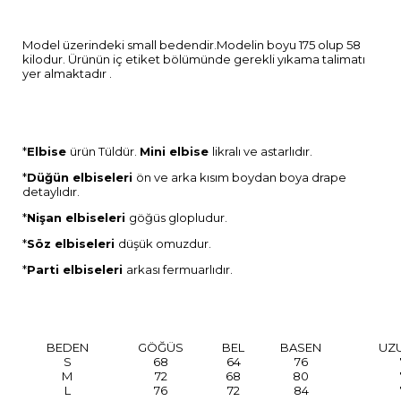
Model üzerindeki small bedendir.Modelin boyu 175 olup 58
kilodur. Ürünün iç etiket bölümünde gerekli yıkama talimatı
yer almaktadır .
*
Elbise
ürün Tüldür.
Mini elbise
likralı ve astarlıdır.
*
Düğün elbiseleri
ön ve arka kısım boydan boya drape
detaylıdır.
*
Nişan elbiseleri
göğüs glopludur.
*
Söz elbiseleri
düşük omuzdur.
*
Parti elbiseleri
arkası fermuarlıdır.
BEDEN
GÖĞÜS
BEL
BASEN
UZ
S
68
64
76
M
72
68
80
L
76
72
84