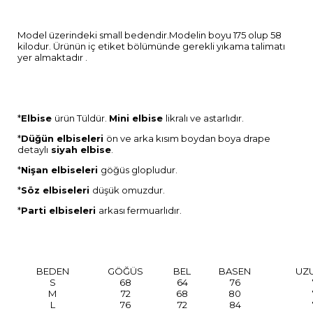
Model üzerindeki small bedendir.Modelin boyu 175 olup 58
kilodur. Ürünün iç etiket bölümünde gerekli yıkama talimatı
yer almaktadır .
*
Elbise
ürün Tüldür.
Mini elbise
likralı ve astarlıdır.
*
Düğün elbiseleri
ön ve arka kısım boydan boya drape
detaylı
siyah elbise
.
*
Nişan elbiseleri
göğüs glopludur.
*
Söz elbiseleri
düşük omuzdur.
*
Parti elbiseleri
arkası fermuarlıdır.
BEDEN
GÖĞÜS
BEL
BASEN
UZ
S
68
64
76
M
72
68
80
L
76
72
84