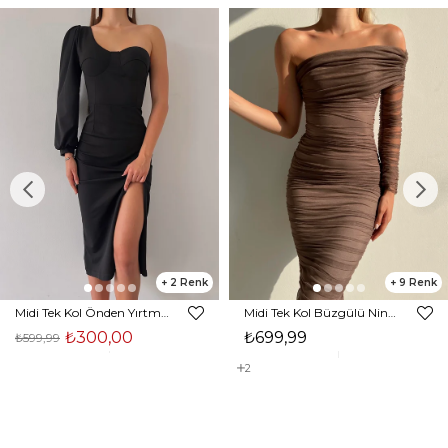
2
9
Midi Tek Kol Önden Yırtmaçlı Akira Kadın Siyah Elbise 22K000228
Midi Tek Kol Büzgülü Ninfe Kadın Vizon Tül Elbise 22K000524
₺300,00
₺699,99
₺599,99
2