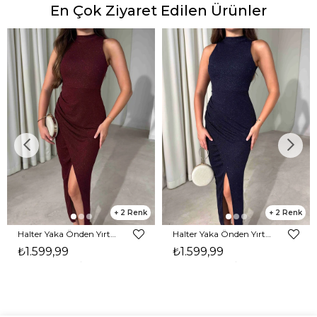
En Çok Ziyaret Edilen Ürünler
2
2
Halter Yaka Önden Yırtmaçlı Midi Boy Bordo Hasre Kadın Elbise 26Y502
Halter Yaka Önden Yırtmaçlı Midi Boy Lacivert Hasre Kadın Elbise 26Y502
₺1.599,99
₺1.599,99