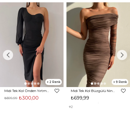
2
9
Midi Tek Kol Önden Yırtmaçlı Akira Kadın Siyah Elbise 22K000228
Midi Tek Kol Büzgülü Ninfe Kadın Vizon Tül Elbise 22K000524
₺300,00
₺699,99
₺599,99
2