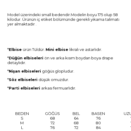
Model üzerindeki small bedendir.Modelin boyu 175 olup 58
kilodur. Ürünün iç etiket bölümünde gerekli yıkama talimatı
yer almaktadır .
*
Elbise
ürün Tüldür.
Mini elbise
likralı ve astarlıdır.
*
Düğün elbiseleri
ön ve arka kısım boydan boya drape
detaylıdır.
*
Nişan elbiseleri
göğüs glopludur.
*
Söz elbiseleri
düşük omuzdur.
*
Parti elbiseleri
arkası fermuarlıdır.
BEDEN
GÖĞÜS
BEL
BASEN
UZ
S
68
64
76
M
72
68
80
L
76
72
84