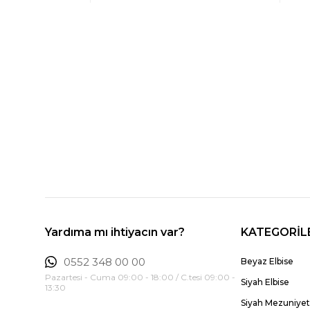
Yardıma mı ihtiyacın var?
KATEGORİL
0552 348 00 00
Beyaz Elbise
Pazartesi - Cuma 09:00 - 18:00 / C.tesi 09:00 -
Siyah Elbise
13:30
Siyah Mezuniyet 