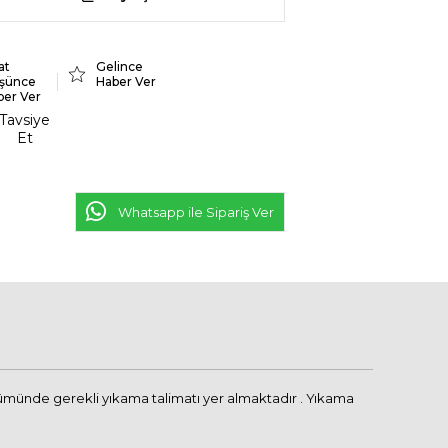
at
Gelince
şünce
Haber Ver
ber Ver
Tavsiye
Et
Whatsapp ile Sipariş Ver
ölümünde gerekli yıkama talimatı yer almaktadır . Yıkama