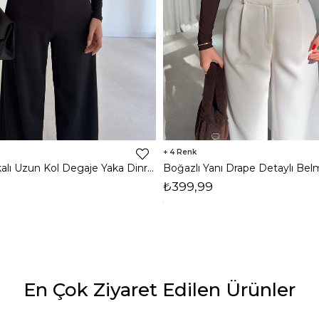
4
Omzu Vatkalı Uzun Kol Degaje Yaka Dinre Kadın Siyah Bluz 26K101
₺399,99
En Çok Ziyaret Edilen Ürünler