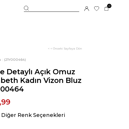
0
< < Önceki Sayfaya Dön
u
(21Y000464)
e Detaylı Açık Omuz
abeth Kadın Vizon Bluz
000464
,99
Diğer Renk Seçenekleri