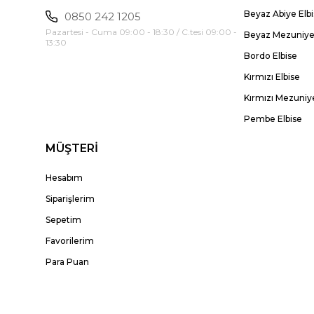
Beyaz Abiye Elb
0850 242 1205
Pazartesi - Cuma 09:00 - 18:30 / C.tesi 09:00 -
Beyaz Mezuniyet
13:30
Bordo Elbise
Kırmızı Elbise
Kırmızı Mezuniye
Pembe Elbise
MÜŞTERİ
Hesabım
Siparişlerim
Sepetim
Favorilerim
Para Puan