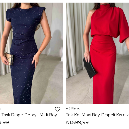
3
Vatkalı Taşlı Drape Detaylı Midi Boy Lacivert Jesep Kadın Elbise 26Y282
9,99
₺1.599,99