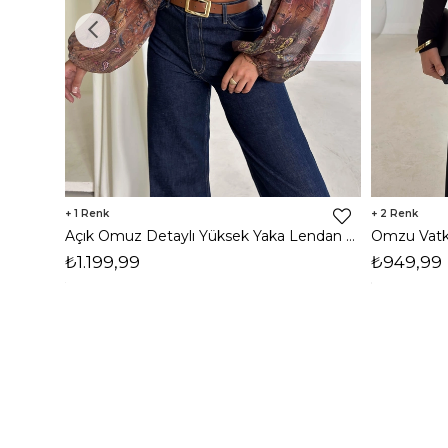
1
2
Açık Omuz Detaylı Yüksek Yaka Lendan Kahve Kadın bluz 26K026
₺1.199,99
₺949,99