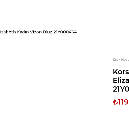
lizabeth Kadın Vizon Bluz 21Y000464
Stok Kod
Kors
Eliz
21Y
₺119