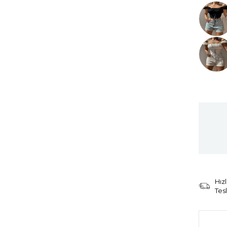
Tüken
Tüken
Hızl
Tes