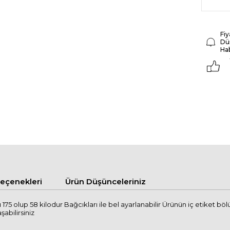
Fiy
Dü
Ha
çenekleri
Ürün Düşünceleriniz
75 olup 58 kilodur Bağcıkları ile bel ayarlanabilir Ürünün iç etiket b
şabilirsiniz