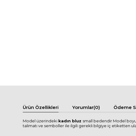
Ürün Özellikleri
Yorumlar
(0)
Ödeme Se
Model üzerindeki
kadın bluz
small bedendir Model boyu 1
talimatı ve semboller ile ilgili gerekli bilgiye iç etiketten ula