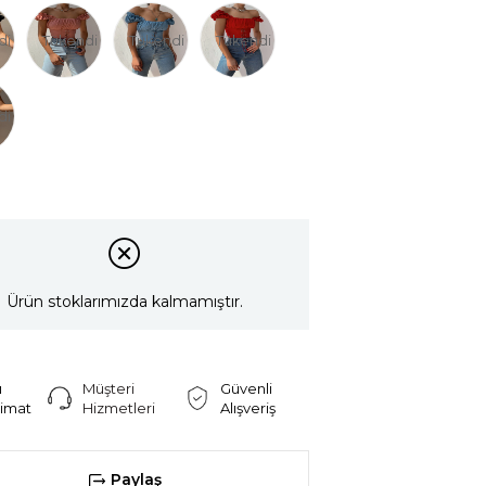
di
Tükendi
Tükendi
Tükendi
di
Ürün stoklarımızda kalmamıştır.
ı
Müşteri
Güvenli
limat
Hizmetleri
Alışveriş
Paylaş