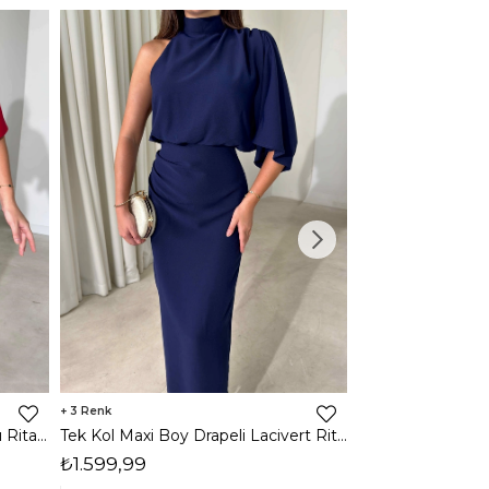
3
2
Tek Kol Maxi Boy Drapeli Kırmızı Rita Kadın Elbise 26Y473
Tek Kol Maxi Boy Drapeli Lacivert Rita Kadın Elbise 26Y473
₺1.599,99
₺1.599,99