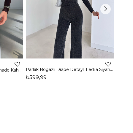
4
Parlak Boğazlı Drape Detaylı Ledila Siyah Kadın Bluz 26K150
Boğazlı Yanı Drape Detaylı Belmade Kahve Kadın Bluz 26K113
₺599,99
₺399,