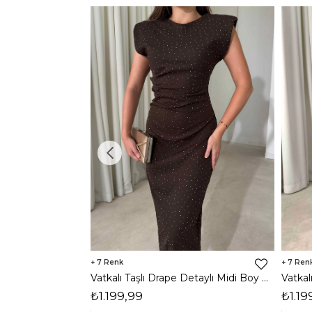
7
7
Vatkalı Taşlı Drape Detaylı Midi Boy Kahverengi Jesep Kadın Elbise 26Y282
₺1.199,99
₺1.19