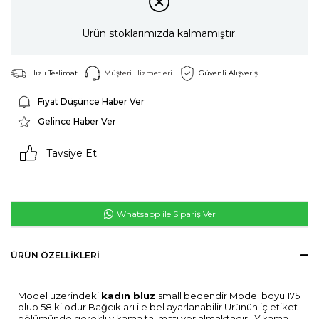
Ürün stoklarımızda kalmamıştır.
Hızlı Teslimat
Müşteri Hizmetleri
Güvenli Alışveriş
Fiyat Düşünce Haber Ver
Gelince Haber Ver
Tavsiye Et
Whatsapp ile Sipariş Ver
ÜRÜN ÖZELLIKLERI
Model üzerindeki
kadın bluz
small bedendir Model boyu 175
olup 58 kilodur Bağcıkları ile bel ayarlanabilir Ürünün iç etiket
bölümünde gerekli yıkama talimatı yer almaktadır . Yıkama