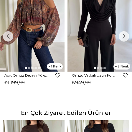
1
2
Açık Omuz Detaylı Yüksek Yaka Lendan Kahve Kadın bluz 26K026
Omzu Vatkalı Uzun Kol Degaje Yaka Dinre Kadın Siyah Bluz 26K101
₺1.199,99
₺949,99
En Çok Ziyaret Edilen Ürünler